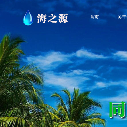
首页
关于
HZY-Z-802 饮用水级次氯酸钠