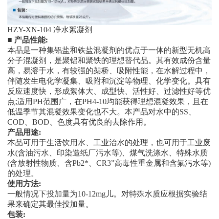
HZY-XN-104 净水絮凝剂
■
产品性能:
本品是一种集铝盐和铁盐混凝剂的优点于一体的新型无机高
分子混凝剂，是聚铝和聚铁的理想替代品。其有效成份含量
高，易溶于水，有较强的架桥、吸附性能，在水解过程中，
伴随发生电化学凝集、吸附和沉淀等物理、化学变化。具有
反应速度快，形成絮体大、成型快、活性好、过滤性好等优
点;适用PH范围广，在PH4-10均能获得理想混凝效果，且在
低温季节其混凝效果变化也不大。本产品对水中的SS、
COD、BOD、色度具有优良的去除作用。
产品用途:
本品可用于生活饮用水、工业治水的处理，也可用于工业废
水(含油污水、印染造纸厂污水等)、煤气洗涤水、特殊水质
(含放射性物质、含Pb2*、CR3”高毒性重金属和含氟污水等)
的处理。
使用方法:
一般情况下投加量为10-12mg儿。对特殊水质应根据实验结
果来确定其最佳投加量。
包装: